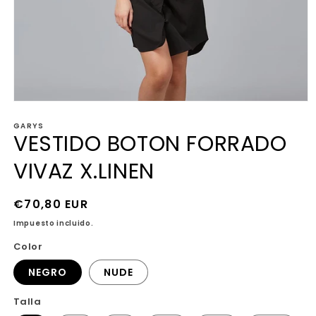
Abrir
elemento
GARYS
multimedia
VESTIDO BOTON FORRADO
1
en
una
VIVAZ X.LINEN
ventana
modal
Precio
€70,80 EUR
habitual
Impuesto incluido.
Color
NEGRO
NUDE
Talla