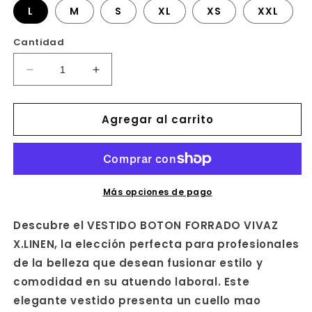
L
M
S
XL
XS
XXL
Cantidad
Reducir
Aumentar
cantidad
cantidad
para
para
Agregar al carrito
VESTIDO
VESTIDO
BOTON
BOTON
FORRADO
FORRADO
VIVAZ
VIVAZ
X.LINEN
X.LINEN
Más opciones de pago
Descubre el VESTIDO BOTON FORRADO VIVAZ
X.LINEN, la elección perfecta para profesionales
de la belleza que desean fusionar estilo y
comodidad en su atuendo laboral. Este
elegante vestido presenta un cuello mao