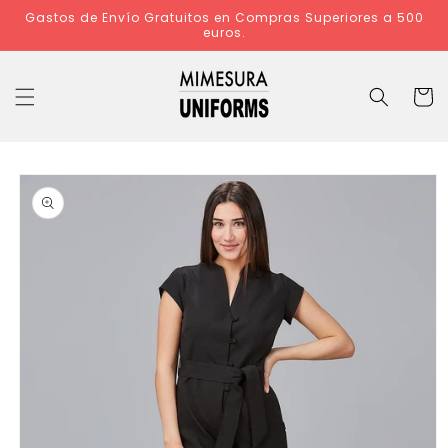
Ir
Gastos de Envío Gratuitos en Compras Superiores a 500
directamente
euros.
al contenido
Carrit
Ir
directamente
a la
información
del producto