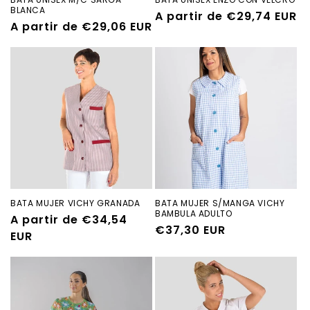
BLANCA
Precio
A partir de €29,74 EUR
Precio
A partir de €29,06 EUR
habitual
habitual
BATA MUJER VICHY GRANADA
BATA MUJER S/MANGA VICHY
BAMBULA ADULTO
Precio
A partir de €34,54
Precio
€37,30 EUR
habitual
EUR
habitual