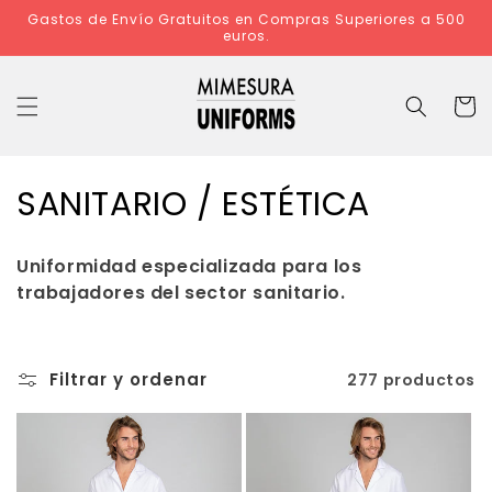
Ir
Gastos de Envío Gratuitos en Compras Superiores a 500
directamente
euros.
al contenido
Carrit
C
SANITARIO / ESTÉTICA
o
Uniformidad especializada para los
l
trabajadores del sector sanitario.
e
c
Filtrar y ordenar
277 productos
c
i