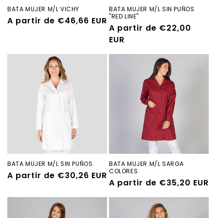
BATA MUJER M/L VICHY
BATA MUJER M/L SIN PUÑOS
"RED LINE"
Precio
A partir de €46,66 EUR
Precio
A partir de €22,00
habitual
habitual
EUR
BATA MUJER M/L SIN PUÑOS
BATA MUJER M/L SARGA
COLORES
Precio
A partir de €30,26 EUR
Precio
A partir de €35,20 EUR
habitual
habitual