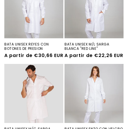
ó
n
:
BATA UNISEX REYES CON
BATA UNISEX M/L SARGA
BOTONES DE PRESION
BLANCA "RED LINE"
Precio
A partir de €30,66 EUR
Precio
A partir de €22,26 EUR
habitual
habitual
BATA UNISEX M/C SARGA
BATA UNISEX ENZO CON VELCRO