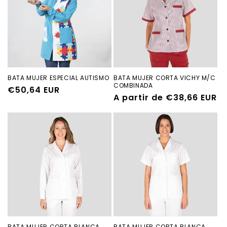
BATA MUJER ESPECIAL AUTISMO
BATA MUJER CORTA VICHY M/C
COMBINADA
Precio
€50,64 EUR
Precio
A partir de €38,66 EUR
habitual
habitual
BATA MUJER CORTA BLANCA
BATA MUJER CORTA BLANCA