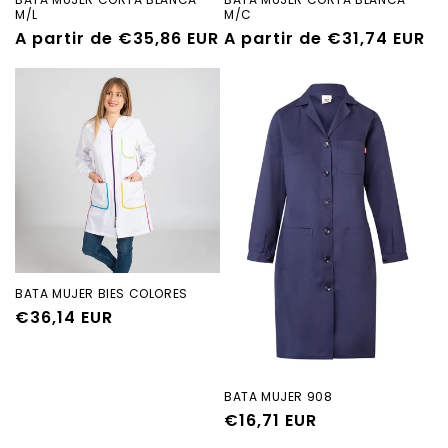
M/L
M/C
Precio
A partir de €35,86 EUR
Precio
A partir de €31,74 EUR
habitual
habitual
BATA MUJER BIES COLORES
Precio
€36,14 EUR
habitual
BATA MUJER 908
Precio
€16,71 EUR
habitual