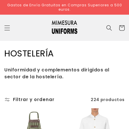
Ir
Gastos de Envío Gratuitos en Compras Superiores a 500
directamente
euros.
al contenido
Carrit
C
HOSTELERÍA
o
Uniformidad y complementos dirigidos al
l
sector de la hostelería.
e
c
Filtrar y ordenar
224 productos
c
i