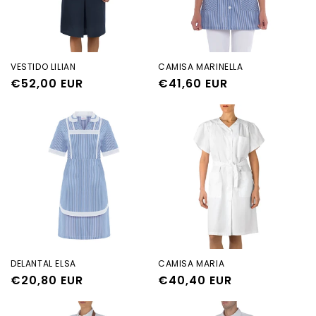
VESTIDO LILIAN
CAMISA MARINELLA
Precio
€52,00 EUR
Precio
€41,60 EUR
habitual
habitual
DELANTAL ELSA
CAMISA MARIA
Precio
€20,80 EUR
Precio
€40,40 EUR
habitual
habitual