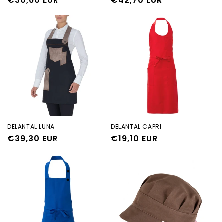
Precio
€30,60 EUR
Precio
€42,70 EUR
habitual
habitual
DELANTAL LUNA
DELANTAL CAPRI
Precio
€39,30 EUR
Precio
€19,10 EUR
habitual
habitual