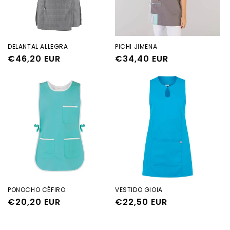
ó
n
:
DELANTAL ALLEGRA
PICHI JIMENA
Precio
€46,20 EUR
Precio
€34,40 EUR
habitual
habitual
PONOCHO CÉFIRO
VESTIDO GIOIA
Precio
€20,20 EUR
Precio
€22,50 EUR
habitual
habitual