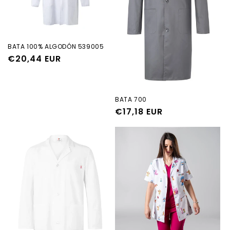
ó
n
:
BATA 100% ALGODÓN 539005
Precio
€20,44 EUR
habitual
BATA 700
Precio
€17,18 EUR
habitual