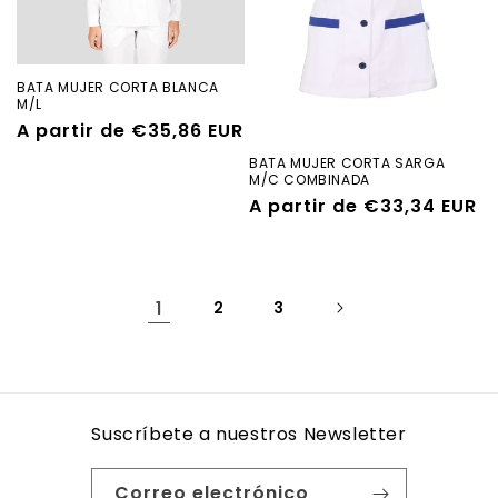
BATA MUJER CORTA BLANCA
M/L
Precio
A partir de €35,86 EUR
habitual
BATA MUJER CORTA SARGA
M/C COMBINADA
Precio
A partir de €33,34 EUR
habitual
1
2
3
Suscríbete a nuestros Newsletter
Correo electrónico