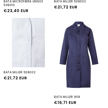
BATA MICROFIBRA UNISEX
BATA MUJER 539002
539010
Precio
€21,72 EUR
Precio
€23,40 EUR
habitual
habitual
BATA MUJER 539002
Precio
€21,72 EUR
habitual
BATA MUJER 908
Precio
€16,71 EUR