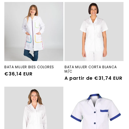
habitual
BATA MUJER BIES COLORES
BATA MUJER CORTA BLANCA
M/C
Precio
€36,14 EUR
Precio
A partir de €31,74 EUR
habitual
habitual