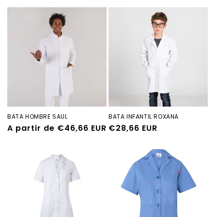
habitual
BATA HOMBRE SAUL
BATA INFANTIL ROXANA
Precio
A partir de €46,66 EUR
Precio
€28,66 EUR
habitual
habitual