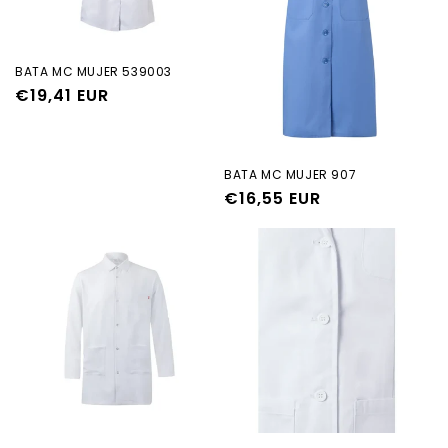
BATA MC MUJER 539003
Precio
€19,41 EUR
habitual
BATA MC MUJER 907
Precio
€16,55 EUR
habitual