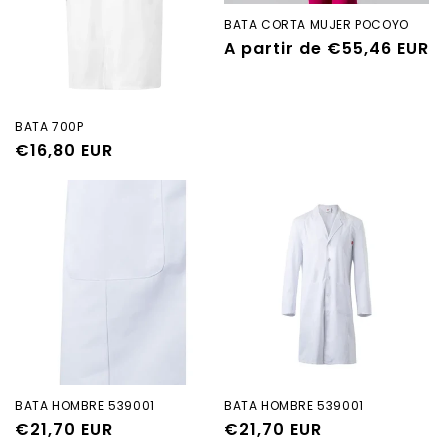
BATA CORTA MUJER POCOYO
Precio
A partir de €55,46 EUR
habitual
BATA 700P
Precio
€16,80 EUR
habitual
BATA HOMBRE 539001
BATA HOMBRE 539001
Precio
€21,70 EUR
Precio
€21,70 EUR