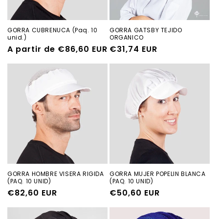
GORRA CUBRENUCA (Paq. 10
GORRA GATSBY TEJIDO
unid.)
ORGANICO
Precio
A partir de €86,60 EUR
Precio
€31,74 EUR
habitual
habitual
GORRA HOMBRE VISERA RIGIDA
GORRA MUJER POPELIN BLANCA
(PAQ. 10 UNID)
(PAQ. 10 UNID)
Precio
€82,60 EUR
Precio
€50,60 EUR
habitual
habitual