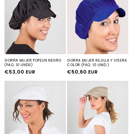
GORRA MUJER POPELIN NEGRO
GORRA MUJER REJILLA Y VISERA
(PAQ. 10 UNDS)
COLOR (PAQ. 10 UNID.)
Precio
€53,00 EUR
Precio
€50,60 EUR
habitual
habitual