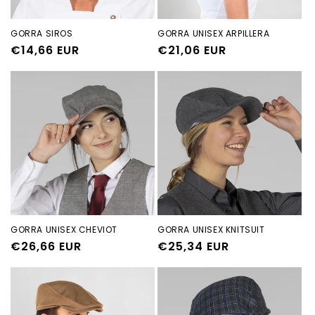
GORRA SIROS
GORRA UNISEX ARPILLERA
Precio
€14,66 EUR
Precio
€21,06 EUR
habitual
habitual
GORRA UNISEX CHEVIOT
GORRA UNISEX KNITSUIT
Precio
€26,66 EUR
Precio
€25,34 EUR
habitual
habitual