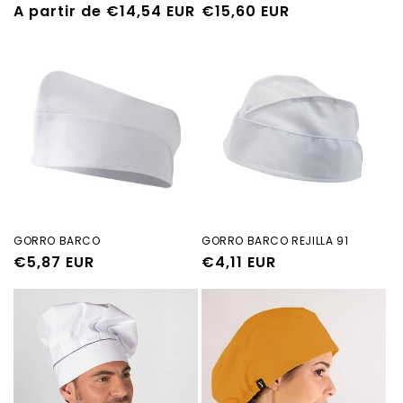
Precio
A partir de €14,54 EUR
Precio
€15,60 EUR
habitual
habitual
GORRO BARCO
GORRO BARCO REJILLA 91
Precio
€5,87 EUR
Precio
€4,11 EUR
habitual
habitual