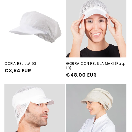
COFIA REJILLA 93
GORRA CON REJILLA MAXI (Paq.
10)
Precio
€3,84 EUR
Precio
€48,00 EUR
habitual
habitual