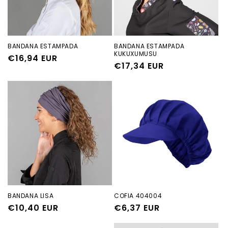
ó
n
:
BANDANA ESTAMPADA
BANDANA ESTAMPADA
KUKUXUMUSU
Precio
€16,94 EUR
Precio
€17,34 EUR
habitual
habitual
BANDANA LISA
COFIA 404004
Precio
€10,40 EUR
Precio
€6,37 EUR
habitual
habitual