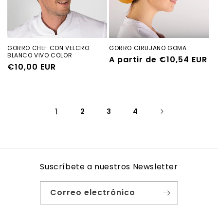
GORRO CHEF CON VELCRO
GORRO CIRUJANO GOMA
BLANCO VIVO COLOR
Precio
A partir de €10,54 EUR
Precio
€10,00 EUR
habitual
habitual
1
2
3
4
Suscríbete a nuestros Newsletter
Correo electrónico