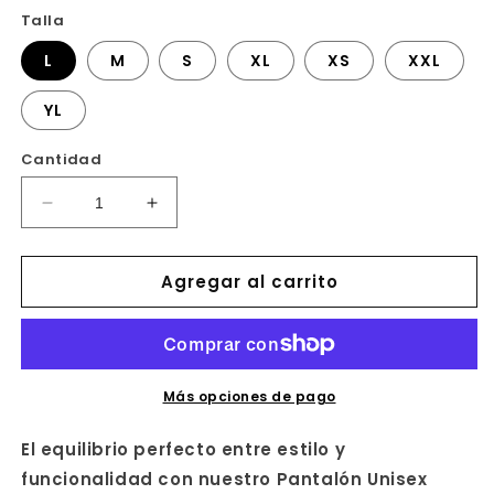
Talla
L
M
S
XL
XS
XXL
YL
Cantidad
Reducir
Aumentar
cantidad
cantidad
para
para
Agregar al carrito
PANTALON
PANTALON
UNISEX
UNISEX
MULTIBOLSILLOS
MULTIBOLSILLOS
SARGA
SARGA
ELASTICA
ELASTICA
Más opciones de pago
El equilibrio perfecto entre estilo y
funcionalidad con nuestro Pantalón Unisex