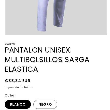
Abrir
elemento
GARYS
multimedia
PANTALON UNISEX
1
en
una
MULTIBOLSILLOS SARGA
ventana
modal
ELASTICA
Precio
€33,34 EUR
habitual
Impuesto incluido.
Color
BLANCO
NEGRO