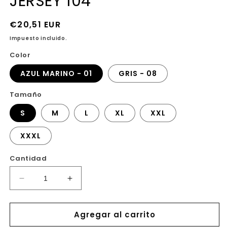
JERSEY 104
modal
m
Precio
€20,51 EUR
habitual
Impuesto incluido.
Color
AZUL MARINO - 01
GRIS - 08
Tamaño
S
M
L
XL
XXL
XXXL
Cantidad
Reducir
Aumentar
cantidad
cantidad
para
para
Agregar al carrito
JERSEY
JERSEY
104
104