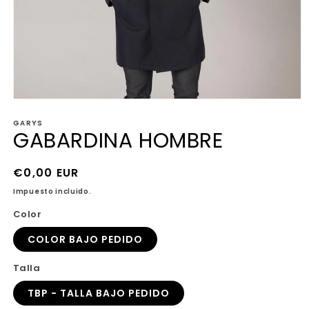
Abrir
elemento
GARYS
multimedia
GABARDINA HOMBRE
1
en
una
ventana
Precio
€0,00 EUR
modal
habitual
Impuesto incluido.
Color
COLOR BAJO PEDIDO
Talla
TBP - TALLA BAJO PEDIDO