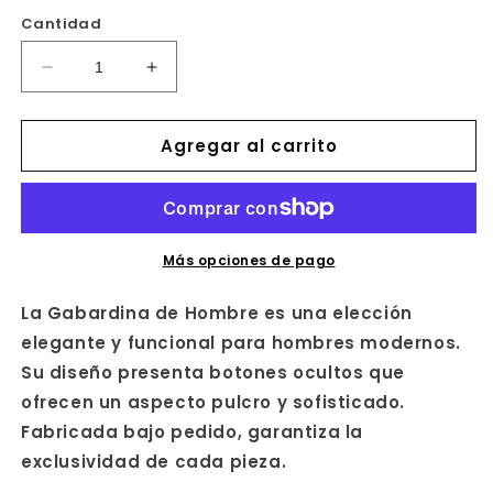
Cantidad
Reducir
Aumentar
cantidad
cantidad
para
para
Agregar al carrito
GABARDINA
GABARDINA
HOMBRE
HOMBRE
Más opciones de pago
La Gabardina de Hombre es una elección
elegante y funcional para hombres modernos.
Su diseño presenta botones ocultos que
ofrecen un aspecto pulcro y sofisticado.
Fabricada bajo pedido, garantiza la
exclusividad de cada pieza.