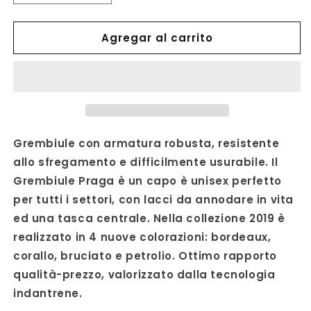
cantidad
cantidad
para
para
Agregar al carrito
DELANTAL
DELANTAL
PRAGA
PRAGA
Grembiule con armatura robusta, resistente
allo sfregamento e difficilmente usurabile. Il
Grembiule Praga è un capo è unisex perfetto
per tutti i settori, con lacci da annodare in vita
ed una tasca centrale. Nella collezione 2019 è
realizzato in 4 nuove colorazioni: bordeaux,
corallo, bruciato e petrolio. Ottimo rapporto
qualità-prezzo, valorizzato dalla tecnologia
indantrene.