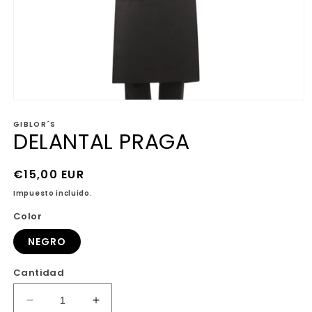
Abrir
elemento
GIBLOR´S
multimedia
DELANTAL PRAGA
1
en
una
ventana
Precio
€15,00 EUR
modal
habitual
Impuesto incluido.
Color
NEGRO
Cantidad
Reducir
Aumentar