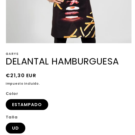
Abrir
elemento
GARYS
multimedia
DELANTAL HAMBURGUESA
1
en
una
ventana
Precio
€21,30 EUR
modal
habitual
Impuesto incluido.
Color
ESTAMPADO
Talla
UD