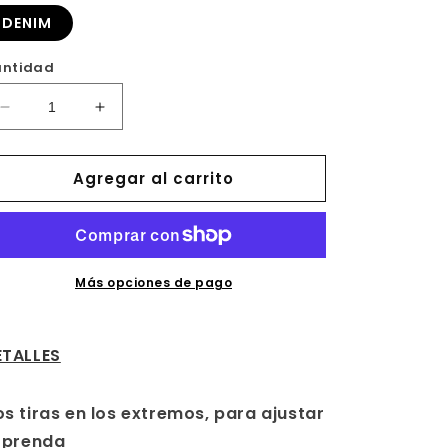
DENIM
ntidad
Reducir
Aumentar
cantidad
cantidad
para
para
Agregar al carrito
DELANTAL
DELANTAL
DENIM
DENIM
PETO
PETO
404207
404207
Más opciones de pago
ETALLES
s tiras en los extremos, para ajustar
 prenda