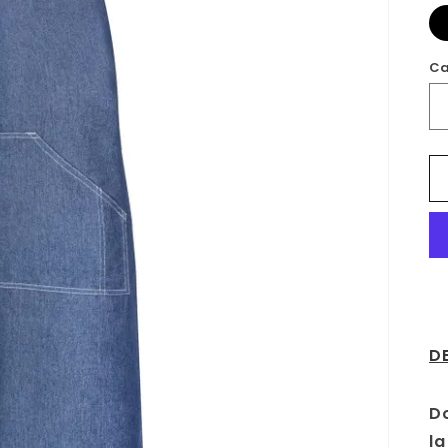
Ca
D
Do
la