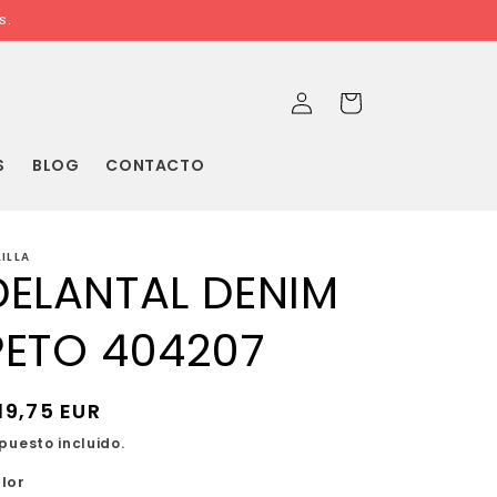
s.
Iniciar
Carrito
sesión
S
BLOG
CONTACTO
LILLA
DELANTAL DENIM
PETO 404207
recio
19,75 EUR
abitual
puesto incluido.
lor