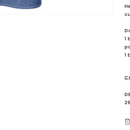
He
cu
Do
1 
pa
1 
C
DE
2