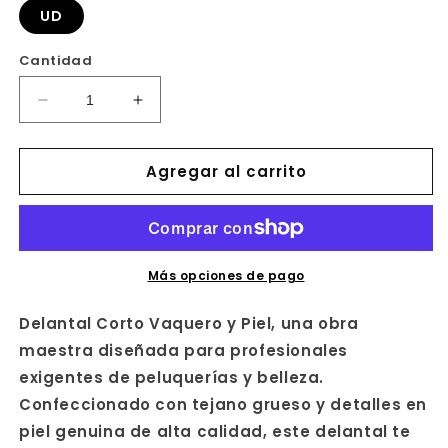
UD
Cantidad
Reducir
Aumentar
cantidad
cantidad
para
para
Agregar al carrito
DELANTAL
DELANTAL
CORTO
CORTO
VAQUERO
VAQUERO
Y
Y
PIEL
PIEL
Más opciones de pago
Delantal Corto Vaquero y Piel, una obra
maestra diseñada para profesionales
exigentes de peluquerías y belleza.
Confeccionado con tejano grueso y detalles en
piel genuina de alta calidad, este delantal te