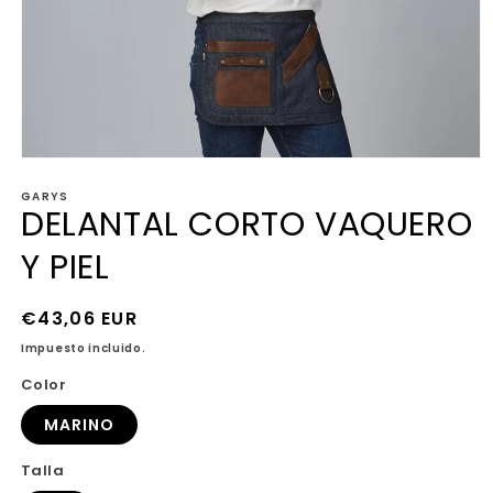
Abrir
elemento
GARYS
multimedia
DELANTAL CORTO VAQUERO
1
en
una
Y PIEL
ventana
modal
Precio
€43,06 EUR
habitual
Impuesto incluido.
Color
MARINO
Talla