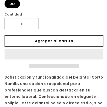
UD
Cantidad
Reducir
Aumentar
cantidad
cantidad
para
para
Agregar al carrito
DELANTAL
DELANTAL
CORTO
CORTO
NAMIB
NAMIB
38X65
38X65
CM
CM
Sofisticación y funcionalidad del Delantal Corto
Namib, una opción excepcional para
profesionales que buscan destacar en su
entorno laboral. Confeccionado en elegante
polipiel, este delantal no solo ofrece estilo, sino