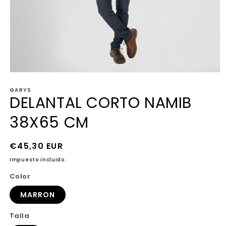
Abrir
elemento
GARYS
multimedia
DELANTAL CORTO NAMIB
1
en
una
38X65 CM
ventana
modal
Precio
€45,30 EUR
habitual
Impuesto incluido.
Color
MARRON
Talla