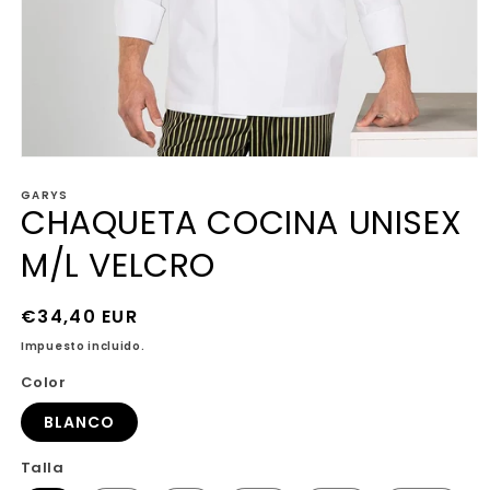
Abrir
elemento
GARYS
multimedia
CHAQUETA COCINA UNISEX
1
en
una
M/L VELCRO
ventana
modal
Precio
€34,40 EUR
habitual
Impuesto incluido.
Color
BLANCO
Talla