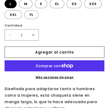
L
M
S
XL
XS
XSS
XXL
YL
Cantidad
Reducir
Aumentar
cantidad
cantidad
para
para
Agregar al carrito
CHAQUETA
CHAQUETA
COCINA
COCINA
UNISEX
UNISEX
M/L
M/L
VELCRO
VELCRO
Más opciones de pago
Diseñada para adaptarse tanto a hombres
como a mujeres, esta chaqueta viene en
manga larga, lo que la hace adecuada para