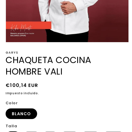
Abrir
elemento
GARYS
multimedia
CHAQUETA COCINA
1
en
una
HOMBRE VALI
ventana
modal
Precio
€100,14 EUR
habitual
Impuesto incluido.
Color
BLANCO
Talla