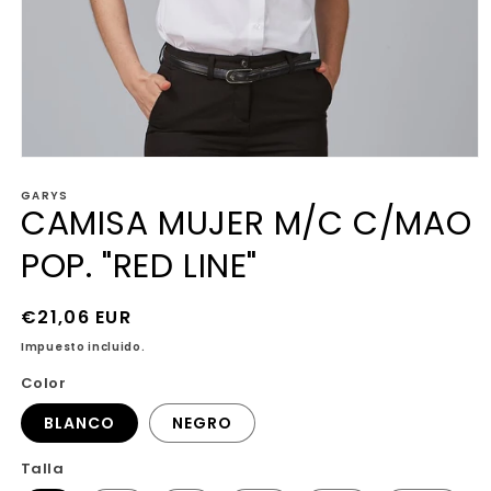
Abrir
elemento
GARYS
multimedia
CAMISA MUJER M/C C/MAO
1
en
una
POP. "RED LINE"
ventana
modal
Precio
€21,06 EUR
habitual
Impuesto incluido.
Color
BLANCO
NEGRO
Talla