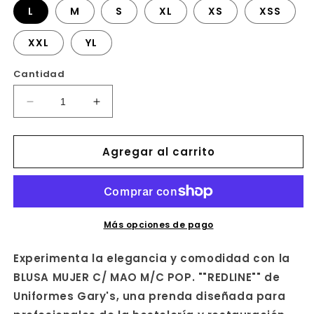
L
M
S
XL
XS
XSS
XXL
YL
Cantidad
Reducir
Aumentar
cantidad
cantidad
para
para
Agregar al carrito
CAMISA
CAMISA
MUJER
MUJER
M/C
M/C
C/MAO
C/MAO
POP.
POP.
&quot;RED
&quot;RED
Más opciones de pago
LINE&quot;
LINE&quot;
Experimenta la elegancia y comodidad con la
BLUSA MUJER C/ MAO M/C POP. ""REDLINE"" de
Uniformes Gary's, una prenda diseñada para