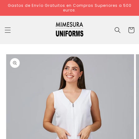
Ir
Gastos de Envío Gratuitos en Compras Superiores a 500
directamente
euros.
al contenido
Carrit
Ir
directamente
a la
información
del producto