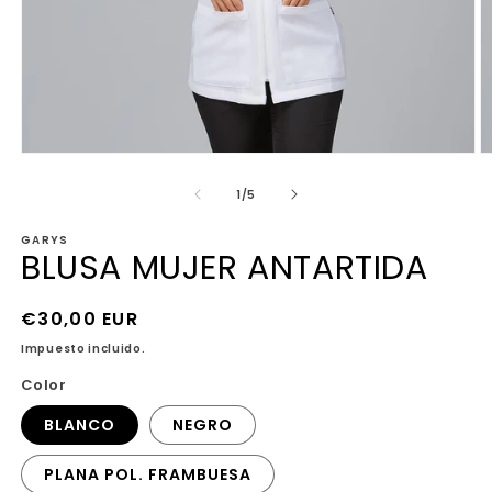
Abrir
Ab
elemento
e
multimedia
m
de
1
/
5
1
4
en
e
GARYS
una
u
BLUSA MUJER ANTARTIDA
ventana
v
modal
m
Precio
€30,00 EUR
habitual
Impuesto incluido.
Color
BLANCO
NEGRO
PLANA POL. FRAMBUESA