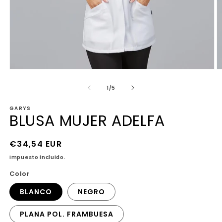
Abrir
Ab
elemento
e
multimedia
m
de
1
/
5
1
4
en
e
GARYS
una
u
BLUSA MUJER ADELFA
ventana
v
modal
m
Precio
€34,54 EUR
habitual
Impuesto incluido.
Color
BLANCO
NEGRO
PLANA POL. FRAMBUESA