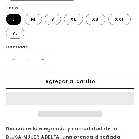
Talla
L
M
S
XL
XS
XXL
YL
Cantidad
Reducir
Aumentar
cantidad
cantidad
para
para
Agregar al carrito
BLUSA
BLUSA
MUJER
MUJER
ADELFA
ADELFA
Descubre la elegancia y comodidad de la
BLUSA MUJER ADELFA, una prenda diseñada