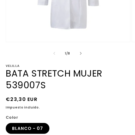
Abrir
Ab
elemento
e
multimedia
m
de
1
/
8
1
2
en
e
VELILLA
una
u
BATA STRETCH MUJER
ventana
v
modal
m
539007S
Precio
€23,30 EUR
habitual
Impuesto incluido.
Color
BLANCO - 07