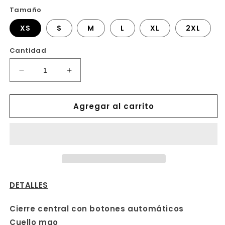
Tamaño
XS
S
M
L
XL
2XL
Cantidad
Reducir
Aumentar
cantidad
cantidad
para
para
Agregar al carrito
BATA
BATA
STRETCH
STRETCH
MUJER
MUJER
539007S
539007S
DETALLES
Cierre central con botones automáticos
Cuello mao